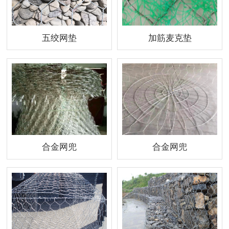
五绞网垫
加筋麦克垫
合金网兜
合金网兜