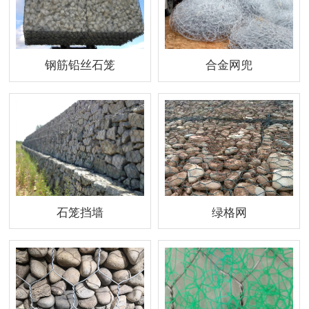
钢筋铅丝石笼
合金网兜
石笼挡墙
绿格网